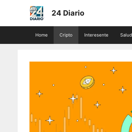
Skip
to
24 Diario
content
Home
Cripto
Interesente
Salud