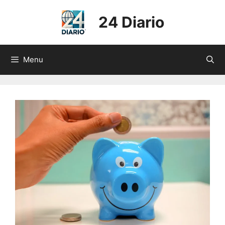
Skip
to
24 Diario
content
Menu