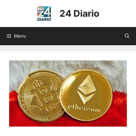
Skip
to
24 Diario
content
Menu