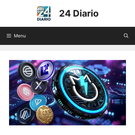
Skip
to
24 Diario
content
Menu